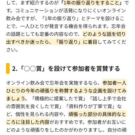
して、まず紹介するのが
「
1年の振り返りをすること
」
で
す。コミュニケーションが活発になりにくいオンライン
飲み会ですが、「
1
年の振り返り」とテーマを設けるこ
とで、一人ひとりが発言する機会を得られます。忘年会
の話題としても定番の内容なので、
どのような話を切り
出すべきか迷ったら、「振り返り」に着目
してみてくだ
さい。
2.
「○○賞」を設けて参加者を賞賛する
オンライン飲み会で忘年会を実施するなら、
参加者一人
ひとりの今年の頑張りを称賛するような企画を設けてみ
ましょう
。「積極的に提案したで賞」「話し上手で会社
の雰囲気を良くしたで賞」「資料作りが丁寧で賞」な
ど、個性を見られる内容や、
頑張った部分の具体的なと
ころに注目した内容
がおすすめです。参加者がお互いに
どのような頑張りをしたのかがわかりますし、自分の頑