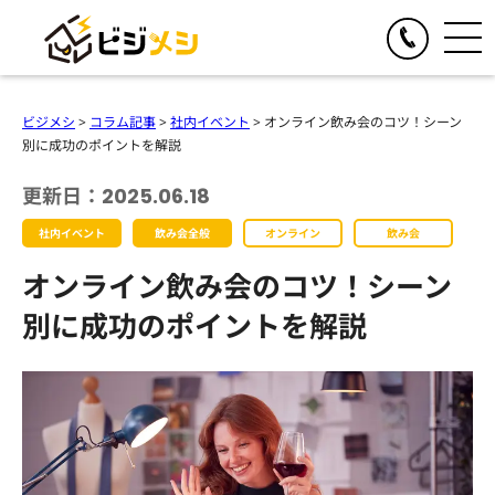
閉じる
TOGGLE
リアルイベント
ビジメシ
>
コラム記事
>
社内イベント
>
オンライン飲み会のコツ！シーン
人気の提供サービス
別に成功のポイントを解説
TOGGLE
オンラインイベント
オール社員感謝祭
更新日：2025.06.18
人気の提供サービス
TOGGLE
お食事の手配
懇親会・社内パーティープロデュース
社内イベント
飲み会全般
オンライン
飲み会
オンライン格付けバトル
人気の提供サービス
TOGGLE
季節のイベント企画
格付けバトル
オンライン飲み会のコツ！シーン
オンラインクイズ&ビンゴ大会
クイズ&ビンゴ大会
ビジメシケータリング
人気の提供サービス
導入事例
オンラインゴチバトル
別に成功のポイントを解説
ゴチバトル
ビジメシオードブル
オンライン社内イベントプロデュース
春のイベント企画
よくある質問
キングオブラスベガス
ビジメシランチボックス
夏のイベント企画
チームビルディングBBQ
オンラインフードデリバリー
会社概要
秋のイベント企画
チームビルディングクルーズ
ファミリーイベント企画
周年イベント企画