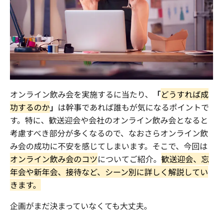
まずは内容を見たい
資料をダウンロードする
社員交流イベント企画
企業パーティプロデュース
一度話を聞いてみたい
無料で相談する
閉じる
オンライン飲み会を実施するに当たり、
「
どうすれば成
功するのか
」
は幹事であれば誰もが気になるポイントで
す。特に、歓送迎会や会社のオンライン飲み会となると
考慮すべき部分が多くなるので、なおさらオンライン飲
み会の成功に不安を感じてしまいます。そこで、今回は
オンライン飲み会のコツ
についてご紹介。
歓送迎会、忘
年会や新年会、接待など、シーン別に詳しく解説してい
きます。
企画がまだ決まっていなくても大丈夫。