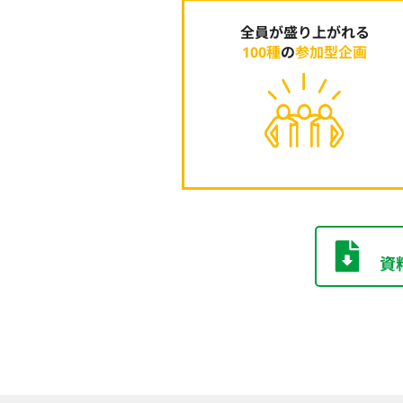
全員が盛り上がれる
100種
の
参加型企画
資