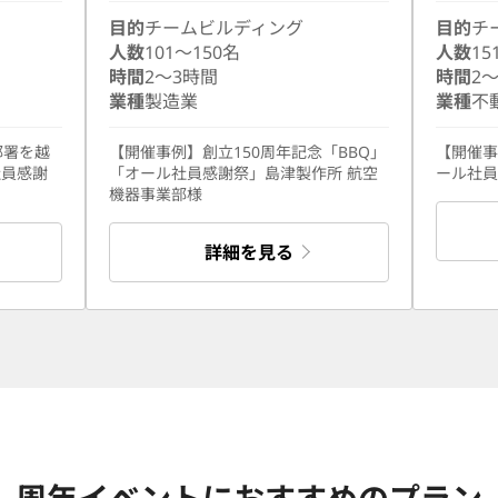
目的
チームビルディング
目的
チ
人数
101〜150名
人数
15
時間
2〜3時間
時間
2
業種
製造業
業種
不
部署を越
【開催事例】創立150周年記念「BBQ」
【開催事
社員感謝
「オール社員感謝祭」島津製作所 航空
ール社員
機器事業部様
詳細を見る
周年イベントにおすすめのプラン