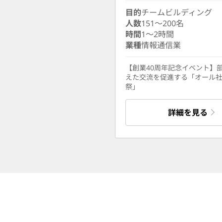
目的
チームビルディング
人数
151〜200名
時間
1〜2時間
業種
情報通信業
【創業40周年記念イベント】
えた交流を促進する「オール
祭」
詳細を見る