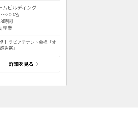
ームビルディング
1〜200名
〜3時間
動産業
例】ラピアテナント会様「オ
感謝祭」
詳細を見る