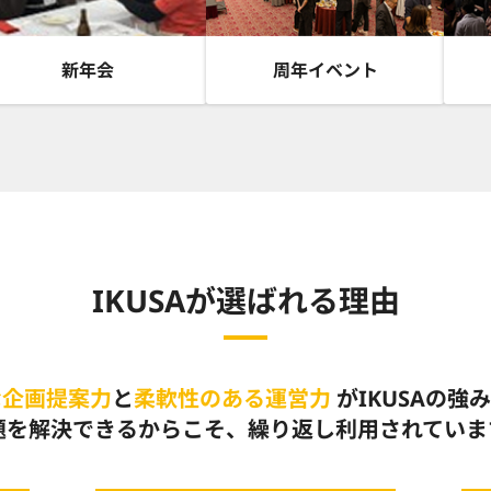
新年会
周年イベント
IKUSAが選ばれる理由
な企画提案力
と
柔軟性のある運営力
がIKUSAの強
題を解決できるからこそ、繰り返し利用されていま