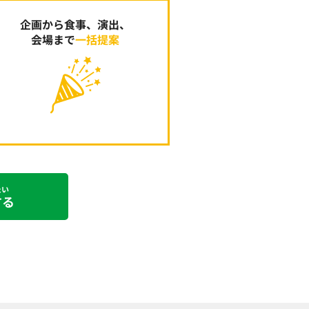
企画から食事、演出、
会場まで
一括提案
たい
する