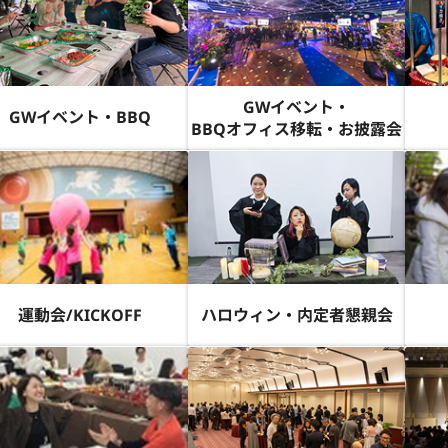
GWイベント・
GWイベント・BBQ
BBQオフィス移転・お披露会
運動会/KICKOFF
ハロウィン・内定者懇親会