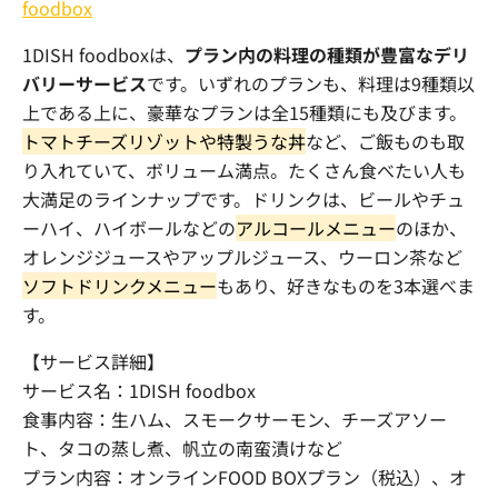
foodbox
1DISH foodbox
は、
プラン内の料理の種類が豊富なデリ
バリーサービス
です。いずれのプランも、料理は
9
種類以
上である上に、豪華なプランは全
15
種類にも及びます。
トマトチーズリゾットや特製うな丼
など、ご飯ものも取
り入れていて、ボリューム満点。たくさん食べたい人も
大満足のラインナップです。ドリンクは、ビールやチュ
ーハイ、ハイボールなどの
アルコールメニュー
のほか、
オレンジジュースやアップルジュース、ウーロン茶など
ソフトドリンクメニュー
もあり、好きなものを
3
本選べま
す。
【サービス詳細】
サービス名：
1DISH foodbox
食事内容：生ハム、スモークサーモン、チーズアソー
ト、タコの蒸し煮、帆立の南蛮漬けなど
プラン内容：オンライン
FOOD BOX
プラン（税込）、オ