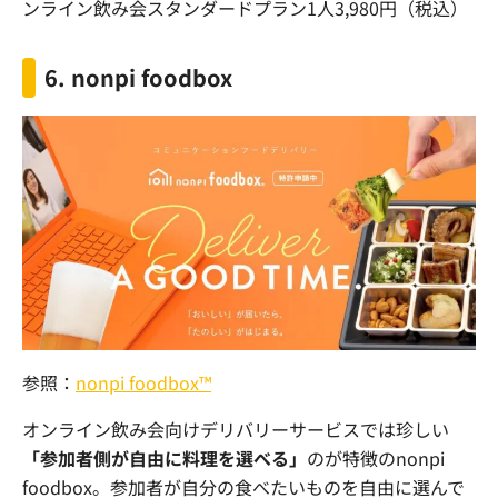
ンライン飲み会スタンダードプラン
1
人
3,980
円（税込）
6. nonpi foodbox
参照：
nonpi foodbox™
オンライン飲み会向けデリバリーサービスでは珍しい
「参加者側が自由に料理を選べる」
のが特徴の
nonpi
foodbox
。参加者が自分の食べたいものを自由に選んで