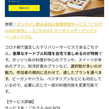
参照：
オンライン飲み会向け食事宅配サービス「ごちク
ルdeli BOX」- 【ごちクル】ケータリング・デリバリ
ー・オードブル
コロナ禍で誕生したデリバリーサービスであるごちク
ル。
豪華なオードブル料理を自宅で楽しめるのが特徴
で
す。ガッツリ系の料理が中心のプランや、スイーツが多
めのプラン、和洋折衷のプランなど、
選択肢が多いのが
魅力。参加者の傾向に合わせて、適したプランを選べま
す
。ビーガンやハラル、ベジタリアンなどにも対応して
いるので、必要に応じて一部の料理内容を変更可能で
す。
【サービス詳細】
サービス名：ごちクル deli BOX