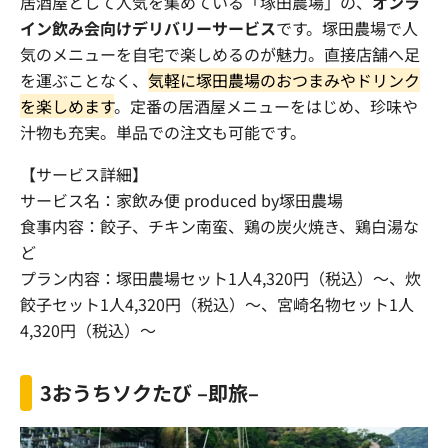
居酒屋として人気を集めている「塚田農場」の、
オンラ
イン飲み会向けデリバリーサービス
です。塚田農場で人
気のメニューを自宅で楽しめるのが魅力。直接店舗へ足
を運ぶことなく、
気軽に塚田農場のおつまみやドリンク
を楽しめます
。定番の居酒屋メニューをはじめ、珍味や
汁物も充実。単品での注文も可能です。
【サービス詳細】
サービス名：家飲み便
produced by
塚田農場
食事内容：餃子、チキン南蛮、鶏の炭火焼き、鶏白湯な
ど
プラン内容：塚田農場セット
1
人
4,320
円（税込）～、炊
餃子セット
1
人
4,320
円（税込）～、宮崎名物セット
1
人
4,320
円（税込）～
3
おうちソクたび
–
即旅
–