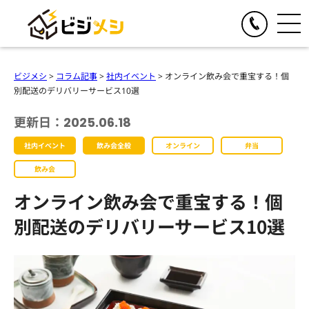
閉じる
TOGGLE
リアルイベント
ビジメシ
>
コラム記事
>
社内イベント
>
オンライン飲み会で重宝する！個
人気の提供サービス
別配送のデリバリーサービス10選
TOGGLE
オンラインイベント
オール社員感謝祭
更新日：2025.06.18
人気の提供サービス
TOGGLE
お食事の手配
懇親会・社内パーティープロデュース
社内イベント
飲み会全般
オンライン
弁当
オンライン格付けバトル
人気の提供サービス
TOGGLE
季節のイベント企画
格付けバトル
飲み会
オンラインクイズ&ビンゴ大会
クイズ&ビンゴ大会
ビジメシケータリング
人気の提供サービス
オンライン飲み会で重宝する！個
導入事例
オンラインゴチバトル
ゴチバトル
ビジメシオードブル
オンライン社内イベントプロデュース
春のイベント企画
別配送のデリバリーサービス10選
よくある質問
キングオブラスベガス
ビジメシランチボックス
夏のイベント企画
チームビルディングBBQ
オンラインフードデリバリー
会社概要
秋のイベント企画
チームビルディングクルーズ
ファミリーイベント企画
周年イベント企画