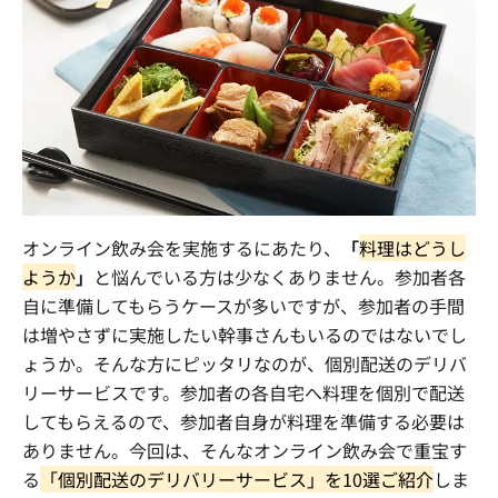
まずは内容を見たい
資料をダウンロードする
社員交流イベント企画
企業パーティプロデュース
一度話を聞いてみたい
無料で相談する
閉じる
オンライン飲み会を実施するにあたり、
「
料理はどうし
ようか
」
と悩んでいる方は少なくありません。参加者各
自に準備してもらうケースが多いですが、参加者の手間
は増やさずに実施したい幹事さんもいるのではないでし
ょうか。そんな方にピッタリなのが、個別配送のデリバ
リーサービスです。参加者の各自宅へ料理を個別で配送
してもらえるので、参加者自身が料理を準備する必要は
ありません。今回は、そんなオンライン飲み会で重宝す
る
「個別配送のデリバリーサービス」を
10
選ご紹介
しま