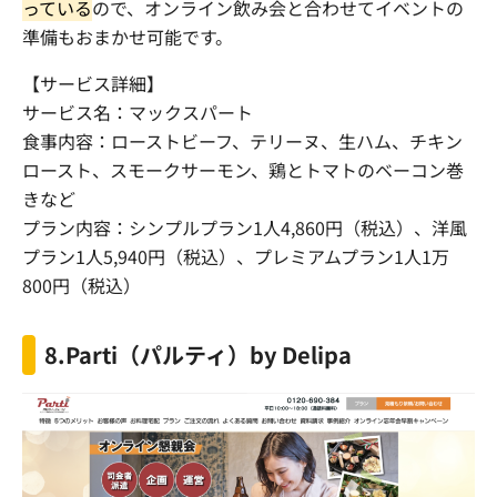
っている
ので、オンライン飲み会と合わせてイベントの
準備もおまかせ可能です。
【サービス詳細】
サービス名：マックスパート
食事内容：ローストビーフ、テリーヌ、生ハム、チキン
ロースト、スモークサーモン、鶏とトマトのベーコン巻
きなど
プラン内容：シンプルプラン
1
人
4,860
円（税込）、洋風
プラン
1
人
5,940
円（税込）、プレミアムプラン
1
人
1
万
800
円（税込）
8.Parti（パルティ）by
Delipa