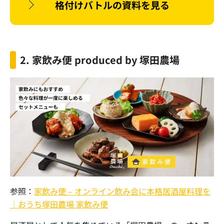
格付けバトルの資料を見る
2.
家飲み便
produced by
塚田農場
参照：
家飲み便 – オンライン飲み会に本格居酒屋料理を
｜おうち塚田農場 家飲み便