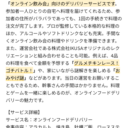
「
オンライン飲み会」向けのデリバリーサービスです
。
参加者一人ひとりの自宅へ料理を届けてくれるため、参
加者の住所がバラバラであっても、
1
回の手続きで料理の
注文が完了します。プロが監修している本格的な料理の
ほか、アルコールやソフトドリンクなども充実。手間な
くオンライン飲み会の料理やドリンクを準備できます。
また、運営会社である株式会社IKUSAオリジナルのレク
リエーションと組み合わせることも可能。例えば、4品
の料理を食べて金額を予想する
「
グルメチキンレース！
ゴチバトル！
」
や、家にいながら謎解きを楽しめる
「
お
みやげ謎
」
などがあります。当日の運営をお願いするこ
ともできるため、幹事さんの手間はかかりません。料理
とゲームを一緒に楽しめるのが、オンラインフードデリ
バリーの魅力です。
【サービス詳細】
サービス名：オンラインフードデリバリー
食事内容：アラカルト、焼き鳥、牡蠣ご飯、ロースステ