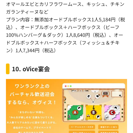
オマールエビとカリフラワームース、キッシュ、チキン
ガランティーヌなど
プラン内容：無添加オードブルボックス
1
人
5,184
円（税
込）、オードブルボックス＋ハーフボックス（ビーフ
100%
ハンバーグ＆ダック）
1
人
8,640
円（税込）、オー
ドブルボックス＋ハーフボックス（フィッシュ＆チキ
ン）
1
人
7,344
円（税込）
10. oVice
宴会