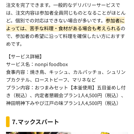
注文を完了できます。一般的なデリバリーサービスで
は、注文内容は参加者全員同じものとなることがほとん
ど。個別での対応はできない場合が多いです。
参加者に
よっては、苦手な料理・食材がある場合も考えられる
の
で、参加者の希望に沿って料理を確保したい方におすす
めです。
【サービス詳細】
サービス名：
nonpi foodbox
食事内容：焼き鳥、キッシュ、カルパッチョ、シュリン
プカクテル、ローストビーフ、マリネなど
プラン内容：おつまみセット【本釜使用】五目釜めし付
き（税込）、内定者懇親会プラン
1
人
4,500
円（税込）、
神田明神下みやび江戸の味プラン
1
人
4,500
円（税込）
7.
マックスパート