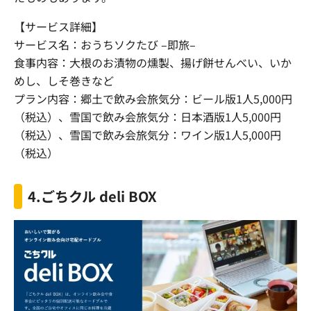
【サービス詳細】
サービス名：おうちソクたび
–
即旅
–
食事内容：大根のお漬物の燻製、揚げ餅せんべい、いか
めし、しそ巻きなど
プラン内容：郷土で飲み会旅気分：ビール版
1
人
5,000
円
（税込）、雪国で飲み会旅気分：日本酒版
1
人
5,000
円
（税込）、雪国で飲み会旅気分：ワイン版
1
人
5,000
円
（税込）
4.
ごちクル deli BOX