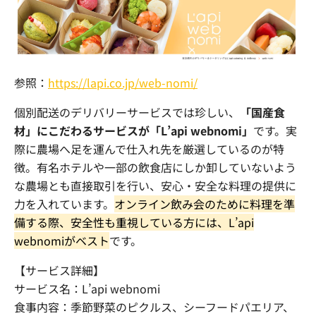
参照：
https://lapi.co.jp/web-nomi/
個別配送のデリバリーサービスでは珍しい、
「国産食
材」にこだわるサービスが「L’api webnomi」
です。実
際に農場へ足を運んで仕入れ先を厳選しているのが特
徴。有名ホテルや一部の飲食店にしか卸していないよう
な農場とも直接取引を行い、安心・安全な料理の提供に
力を入れています。
オンライン飲み会のために料理を準
備する際、安全性も重視している方には、
L’api
webnomi
がベスト
です。
【サービス詳細】
サービス名：
L’api webnomi
食事内容：季節野菜のピクルス、シーフードパエリア、