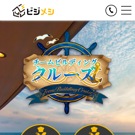
閉じる
TOGGLE
リアルイベント
人気の提供サービス
TOGGLE
オンラインイベント
オール社員感謝祭
人気の提供サービス
TOGGLE
お食事の手配
懇親会・社内パーティープロデュース
オンライン格付けバトル
人気の提供サービス
TOGGLE
季節のイベント企画
格付けバトル
オンラインクイズ&ビンゴ大会
クイズ&ビンゴ大会
ビジメシケータリング
人気の提供サービス
導入事例
オンラインゴチバトル
ゴチバトル
ビジメシオードブル
オンライン社内イベントプロデュース
春のイベント企画
よくある質問
キングオブラスベガス
ビジメシランチボックス
夏のイベント企画
チームビルディングBBQ
オンラインフードデリバリー
会社概要
秋のイベント企画
チームビルディングクルーズ
ファミリーイベント企画
周年イベント企画