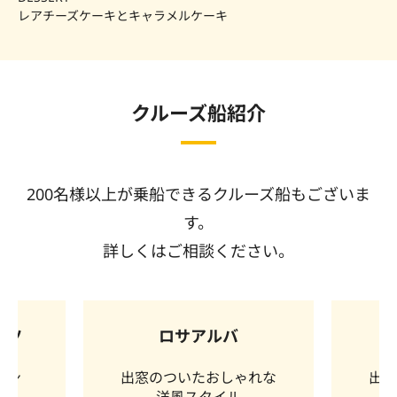
レアチーズケーキとキャラメルケーキ
クルーズ船紹介
200名様以上が乗船できるクルーズ船もございま
す。
詳しくはご相談ください。
オリエンタル
れな
出窓のついたおしゃれな
和
洋風スタイル