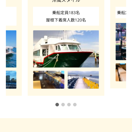
乗船定員
52名
屋根下着席人数
42名
乗船定
0名