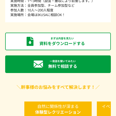
実施時間：
1～3時間（設営・撤収により前後します。）
実施方法：
全員参加型、チーム参加型など
参加人数：
10人～200人程度
実施場所：
会場はIKUSAに相談OK！
まずは内容を見たい
資料をダウンロードする
一度話を聞いてみたい
無料で相談する
＼幹事様のお悩みをすべて解決します！／
まる
イベント会社とクルーズ会社が
ク
ョン
企画した
特別プラン
詰まっ