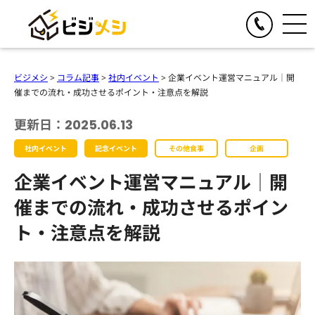
閉じる
TOGGLE
リアルイベント
ビジメシ
>
コラム記事
>
社内イベント
>
企業イベント運営マニュアル│開
人気の提供サービス
催までの流れ・成功させるポイント・注意点を解説
TOGGLE
オンラインイベント
オール社員感謝祭
更新日：2025.06.13
人気の提供サービス
TOGGLE
お食事の手配
懇親会・社内パーティープロデュース
社内イベント
記念イベント
その他食事
企画
オンライン格付けバトル
人気の提供サービス
TOGGLE
季節のイベント企画
格付けバトル
企業イベント運営マニュアル│開
オンラインクイズ&ビンゴ大会
クイズ&ビンゴ大会
ビジメシケータリング
人気の提供サービス
導入事例
オンラインゴチバトル
催までの流れ・成功させるポイン
ゴチバトル
ビジメシオードブル
オンライン社内イベントプロデュース
春のイベント企画
ト・注意点を解説
よくある質問
キングオブラスベガス
ビジメシランチボックス
夏のイベント企画
チームビルディングBBQ
オンラインフードデリバリー
会社概要
秋のイベント企画
チームビルディングクルーズ
ファミリーイベント企画
周年イベント企画