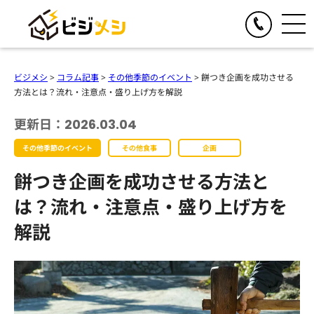
閉じる
TOGGLE
リアルイベント
ビジメシ
>
コラム記事
>
その他季節のイベント
>
餅つき企画を成功させる
人気の提供サービス
方法とは？流れ・注意点・盛り上げ方を解説
TOGGLE
オンラインイベント
オール社員感謝祭
更新日：2026.03.04
人気の提供サービス
TOGGLE
お食事の手配
懇親会・社内パーティープロデュース
その他季節のイベント
その他食事
企画
オンライン格付けバトル
人気の提供サービス
TOGGLE
季節のイベント企画
格付けバトル
餅つき企画を成功させる方法と
オンラインクイズ&ビンゴ大会
クイズ&ビンゴ大会
ビジメシケータリング
人気の提供サービス
導入事例
オンラインゴチバトル
は？流れ・注意点・盛り上げ方を
ゴチバトル
ビジメシオードブル
オンライン社内イベントプロデュース
春のイベント企画
解説
よくある質問
キングオブラスベガス
ビジメシランチボックス
夏のイベント企画
チームビルディングBBQ
オンラインフードデリバリー
会社概要
秋のイベント企画
チームビルディングクルーズ
ファミリーイベント企画
周年イベント企画