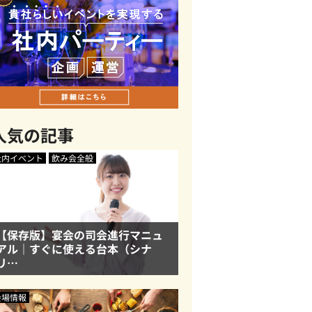
人気の記事
社内イベント
飲み会全般
【保存版】宴会の司会進行マニュ
アル｜すぐに使える台本（シナ
リ…
会場情報