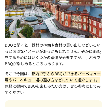
まずは内容を見たい
資料をダウンロードする
社員交流イベント企画
企業パーティプロデュース
一度話を聞いてみたい
無料で相談する
閉じる
BBQ
と聞くと、器材の準備や食材の買い出しなどいろい
ろと面倒なイメージがあるかもしれません。確かに
BBQ
をするためにはいくつかの準備が必要ですが、手ぶらで
BBQ
が楽しめるところもあります。
そこで今回は、
都内で手ぶら
BBQ
ができるバーベキュー
場やバーベキュー場の選び方などについて紹介します。
気軽に都内で
BBQ
を楽しみたい方は、ぜひ参考にしてみ
てください。