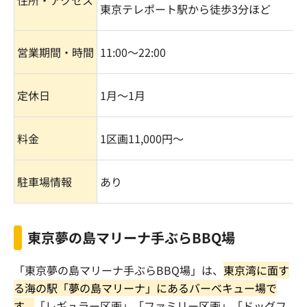
東京テレポート駅から徒歩
3
分ほど
営業期間・時間
11:00
〜
22:00
定休日
1
月〜
1
月
料金
1
区画
11,000
円〜
駐車場情報
あり
東京夢の島マリーナ手ぶら
BBQ
場
「東京夢の島マリーナ手ぶら
BBQ
場」は、
東京湾に面す
る海の駅「夢の島マリーナ」にあるバーベキュー場で
す。
「レギュラー区画」「ファミリー区画」「ドッグフ