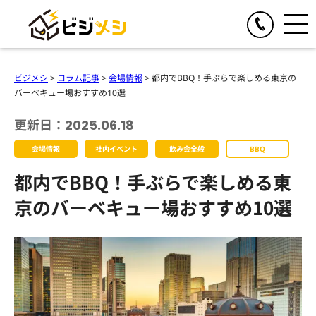
閉じる
TOGGLE
リアルイベント
ビジメシ
>
コラム記事
>
会場情報
>
都内でBBQ！手ぶらで楽しめる東京の
人気の提供サービス
バーベキュー場おすすめ10選
TOGGLE
オンラインイベント
オール社員感謝祭
更新日：2025.06.18
人気の提供サービス
TOGGLE
お食事の手配
懇親会・社内パーティープロデュース
会場情報
社内イベント
飲み会全般
BBQ
オンライン格付けバトル
人気の提供サービス
TOGGLE
季節のイベント企画
格付けバトル
都内でBBQ！手ぶらで楽しめる東
オンラインクイズ&ビンゴ大会
クイズ&ビンゴ大会
ビジメシケータリング
人気の提供サービス
導入事例
オンラインゴチバトル
京のバーベキュー場おすすめ10選
ゴチバトル
ビジメシオードブル
オンライン社内イベントプロデュース
春のイベント企画
よくある質問
キングオブラスベガス
ビジメシランチボックス
夏のイベント企画
チームビルディングBBQ
オンラインフードデリバリー
会社概要
秋のイベント企画
チームビルディングクルーズ
ファミリーイベント企画
周年イベント企画