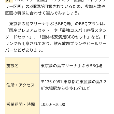
リー区画」の
3
種類が用意されているため、参加人数や
区画の特徴に合わせて選んでみましょう。
「東京夢の島マリーナ手ぶら
BBQ
場」の
BBQ
プランは、
「国産プレミアムセット」や「最強コスパ！納得スタン
ダードセット」、「団体格安満足
BBQ
セット」など。ド
リンクも用意されており、飲み放題プランやビールサー
バーなどがあります。
施設名
東京夢の島マリーナ手ぶら
BBQ
場
〒
136-0081
東京都江東区夢の島
3-2
住所・アクセス
新木場駅から徒歩
15
分ほど
営業期間・時間
10:00
〜
16:00