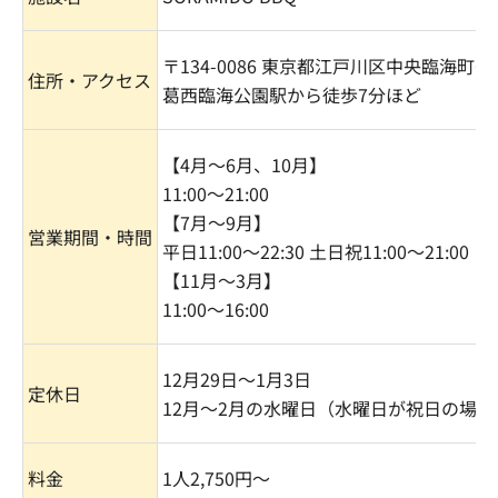
〒
134-0086
東京都江戸川区中央臨海町
6
住所・アクセス
葛西臨海公園駅から徒歩
7
分ほど
【
4
月～
6
月、
10
月】
11:00
〜
21:00
【
7
月～
9
月】
営業期間・時間
平日
11:00
〜
22:30
土日祝
11:00
～
21:00
【
11
月～
3
月】
11:00
～
16:00
12
月
29
日～
1
月
3
日
定休日
12
月～
2
月の水曜日（水曜日が祝日の場合
料金
1
人
2,750
円〜