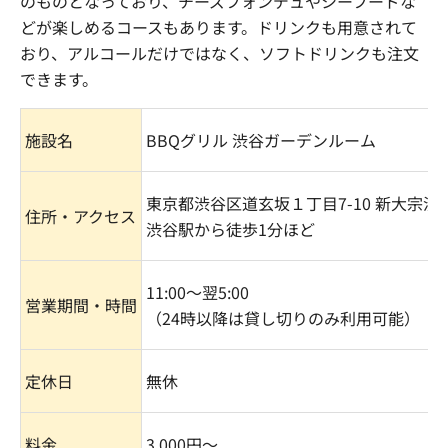
のものとなっており、チーズフォンデュやシーフードな
どが楽しめるコースもあります。ドリンクも用意されて
おり、アルコールだけではなく、ソフトドリンクも注文
できます。
施設名
BBQ
グリル 渋谷ガーデンルーム
東京都渋谷区道玄坂１丁目
7-10
新大宗渋
住所・アクセス
渋谷駅から徒歩
1
分ほど
11:00
～翌
5:00
営業期間・時間
（
24
時以降は貸し切りのみ利用可能）
定休日
無休
料金
3,000
円〜