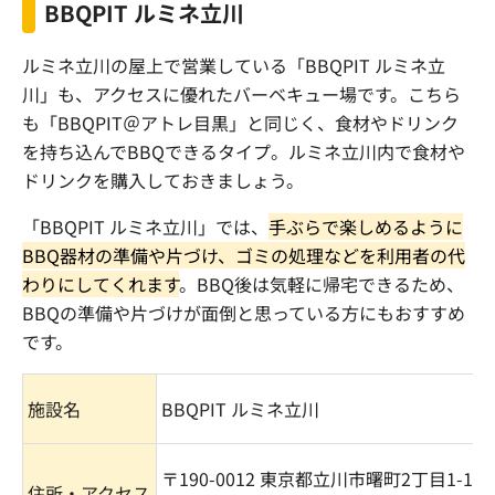
BBQPIT ルミネ立川
ルミネ立川の屋上で営業している「
BBQPIT
ルミネ立
川」も、アクセスに優れたバーベキュー場です。こちら
も「
BBQPIT
＠アトレ目黒」と同じく、食材やドリンク
を持ち込んで
BBQ
できるタイプ。ルミネ立川内で食材や
ドリンクを購入しておきましょう。
「
BBQPIT
ルミネ立川」では、
手ぶらで楽しめるように
BBQ
器材の準備や片づけ、ゴミの処理などを利用者の代
わりにしてくれます
。
BBQ
後は気軽に帰宅できるため、
BBQ
の準備や片づけが面倒と思っている方にもおすすめ
です。
施設名
BBQPIT
ルミネ立川
〒
190-0012
東京都立川市曙町
2
丁目
1-1
ル
住所・アクセス