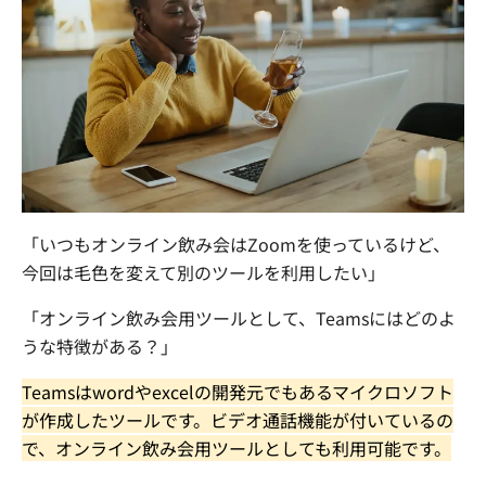
まずは内容を見たい
資料をダウンロードする
社員交流イベント企画
企業パーティプロデュース
一度話を聞いてみたい
無料で相談する
閉じる
「いつもオンライン飲み会はZoomを使っているけど、
今回は毛色を変えて別のツールを利用したい」
「オンライン飲み会用ツールとして、
Teams
にはどのよ
うな特徴がある？」
Teams
は
word
や
excel
の開発元でもあるマイクロソフト
が作成したツールです。ビデオ通話機能が付いているの
で、オンライン飲み会用ツールとしても利用可能です。