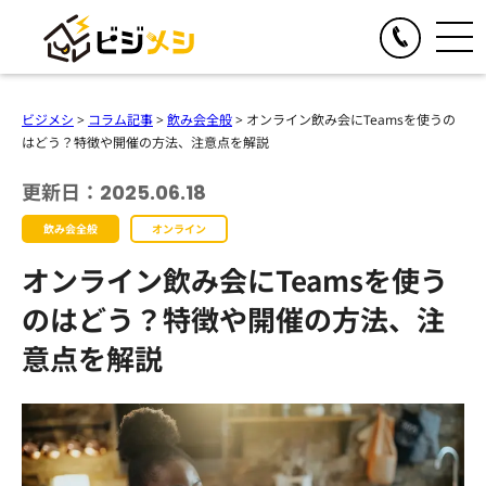
閉じる
TOGGLE
リアルイベント
ビジメシ
>
コラム記事
>
飲み会全般
>
オンライン飲み会にTeamsを使うの
人気の提供サービス
はどう？特徴や開催の方法、注意点を解説
TOGGLE
オンラインイベント
オール社員感謝祭
更新日：2025.06.18
人気の提供サービス
TOGGLE
お食事の手配
懇親会・社内パーティープロデュース
飲み会全般
オンライン
オンライン格付けバトル
人気の提供サービス
TOGGLE
季節のイベント企画
格付けバトル
オンライン飲み会にTeamsを使う
オンラインクイズ&ビンゴ大会
クイズ&ビンゴ大会
ビジメシケータリング
人気の提供サービス
導入事例
オンラインゴチバトル
のはどう？特徴や開催の方法、注
ゴチバトル
ビジメシオードブル
オンライン社内イベントプロデュース
春のイベント企画
意点を解説
よくある質問
キングオブラスベガス
ビジメシランチボックス
夏のイベント企画
チームビルディングBBQ
オンラインフードデリバリー
会社概要
秋のイベント企画
チームビルディングクルーズ
ファミリーイベント企画
周年イベント企画