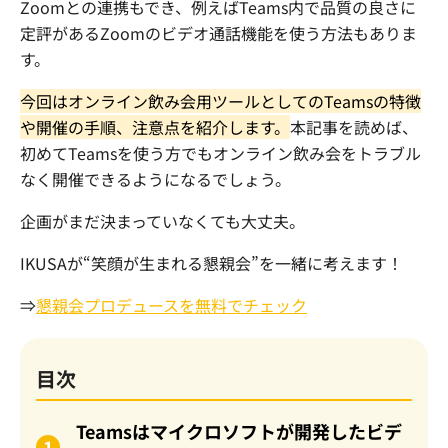
Zoom
との連携もでき、例えば
Teams
内で品質の良さに
定評がある
Zoom
のビデオ通話機能を使う方法もありま
す。
今回はオンライン飲み会用ツールとしての
Teams
の特徴
や開催の手順、注意点を紹介します。
本記事を読めば、
初めて
Teams
を使う方でもオンライン飲み会をトラブル
なく開催できるようになるでしょう。
企画がまだ決まっていなくても大丈夫。
IKUSAが“笑顔が生まれる懇親会”を一緒に考えます！
⇒
懇親会プロデュースを無料でチェック
目次
Teamsはマイクロソフトが開発したビデ