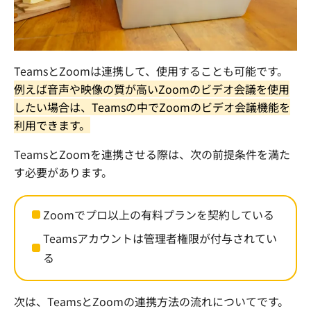
Teams
と
Zoom
は連携して、使用することも可能です。
例えば音声や映像の質が高い
Zoom
のビデオ会議を使用
したい場合は、
Teams
の中で
Zoom
のビデオ会議機能を
利用できます。
Teams
と
Zoom
を連携させる際は、次の前提条件を満た
す必要があります。
Zoom
でプロ以上の有料プランを契約している
Teams
アカウントは管理者権限が付与されてい
る
次は、
Teams
と
Zoom
の連携方法の流れについてです。