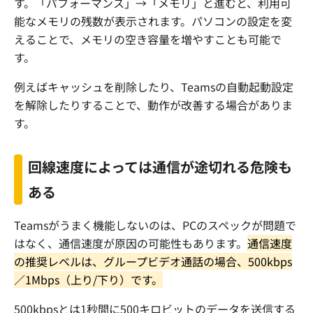
す。「パフォーマンス」→「メモリ」と進むと、利用可
能なメモリの残数が表示されます。パソコンの設定を変
えることで、メモリの空き容量を増やすことも可能で
す。
例えばキャッシュを削除したり、
Teams
の自動起動設定
を解除したりすることで、動作が改善する場合がありま
す。
回線速度によっては通信が途切れる危険も
ある
Teams
がうまく機能しないのは、
PC
のスペックが問題で
はなく、通信速度が原因の可能性もあります。
通信速度
の推奨レベルは、グループビデオ通話の場合、
500kbps
／
1Mbps
（上り
/
下り）です。
500kbps
とは
1
秒間に
500
キロビットのデータを送信する