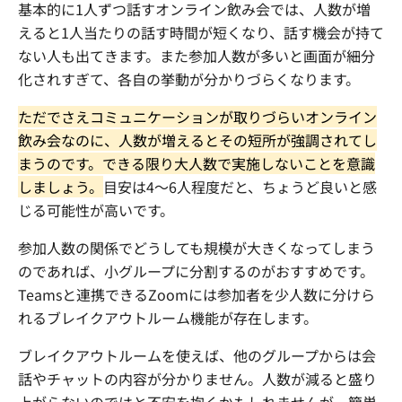
基本的に
1
人ずつ話すオンライン飲み会では、人数が増
えると
1
人当たりの話す時間が短くなり、話す機会が持て
ない人も出てきます。また参加人数が多いと画面が細分
化されすぎて、各自の挙動が分かりづらくなります。
ただでさえコミュニケーションが取りづらいオンライン
飲み会なのに、人数が増えるとその短所が強調されてし
まうのです。できる限り大人数で実施しないことを意識
しましょう。
目安は
4
～
6
人程度だと、ちょうど良いと感
じる可能性が高いです。
参加人数の関係でどうしても規模が大きくなってしまう
のであれば、小グループに分割するのがおすすめです。
Teams
と連携できる
Zoom
には参加者を少人数に分けら
れるブレイクアウトルーム機能が存在します。
ブレイクアウトルームを使えば、他のグループからは会
話やチャットの内容が分かりません。人数が減ると盛り
上がらないのではと不安を抱くかもしれませんが、簡単