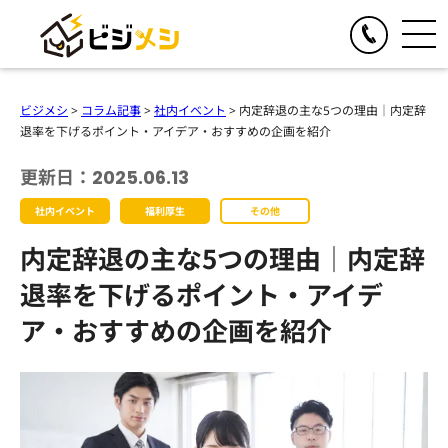
閉じる
TOGGLE
リアルイベント
ビジメシ
>
コラム記事
>
社内イベント
>
内定辞退の主な5つの理由│内定辞
人気の提供サービス
退率を下げるポイント・アイデア・おすすめの企画を紹介
TOGGLE
オンラインイベント
オール社員感謝祭
更新日：2025.06.13
人気の提供サービス
TOGGLE
お食事の手配
懇親会・社内パーティープロデュース
社内イベント
福利厚生
その他
オンライン格付けバトル
人気の提供サービス
TOGGLE
季節のイベント企画
格付けバトル
内定辞退の主な5つの理由│内定辞
オンラインクイズ&ビンゴ大会
クイズ&ビンゴ大会
ビジメシケータリング
人気の提供サービス
導入事例
オンラインゴチバトル
退率を下げるポイント・アイデ
ゴチバトル
ビジメシオードブル
オンライン社内イベントプロデュース
春のイベント企画
ア・おすすめの企画を紹介
よくある質問
キングオブラスベガス
ビジメシランチボックス
夏のイベント企画
チームビルディングBBQ
オンラインフードデリバリー
会社概要
秋のイベント企画
チームビルディングクルーズ
ファミリーイベント企画
周年イベント企画