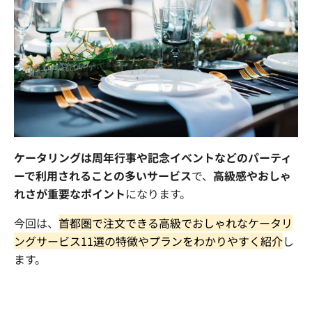
まずは内容を見たい
資料をダウンロードする
社員交流イベント企画
企業パーティプロデュース
一度話を聞いてみたい
無料で相談する
閉じる
ケータリングは周年行事や記念イベントなどのパーティ
ーで利用されることの多いサービス
で、
高級感やおしゃ
れさが重要なポイント
になります。
今回は、
首都圏で注文できる高級でおしゃれなケータリ
ングサービス
11
選の特徴やプランをわかりやすく紹介
し
ます。