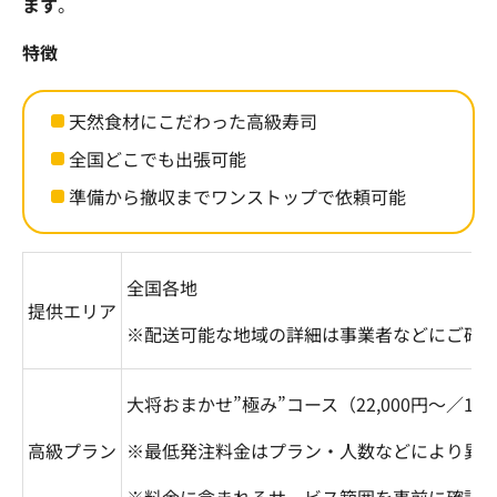
ます
。
特徴
天然食材にこだわった高級寿司
全国どこでも出張可能
準備から撤収までワンストップで依頼可能
全国各地
提供エリア
※配送可能な地域の詳細は事業者などにご確
大将おまかせ
”
極み
”
コース（
22,000
円～／
1
名
高級プラン
※最低発注料金はプラン・人数などにより異
※料金に含まれるサービス範囲を事前に確認