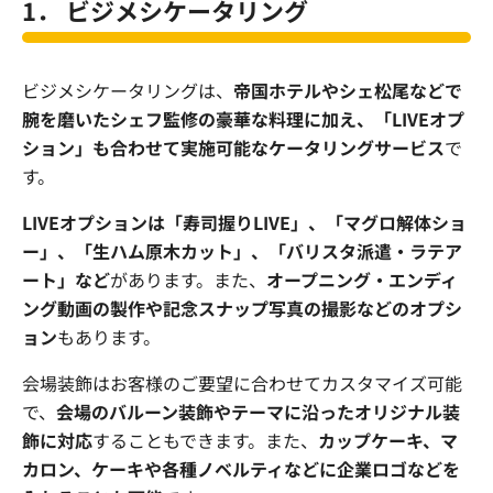
1． ビジメシケータリング
ビジメシケータリングは、
帝国ホテルやシェ松尾などで
腕を磨いたシェフ監修の豪華な料理に加え、「LIVEオプ
ション」も合わせて実施可能なケータリングサービス
で
す。
LIVEオプションは「寿司握りLIVE」、「マグロ解体ショ
ー」、「生ハム原木カット」、「バリスタ派遣・ラテア
ート」など
があります。また、
オープニング・エンディ
ング動画の製作や記念スナップ写真の撮影などのオプシ
ョン
もあります。
会場装飾はお客様のご要望に合わせてカスタマイズ可能
で、
会場のバルーン装飾やテーマに沿ったオリジナル装
飾に対応
することもできます。また、
カップケーキ、マ
カロン、ケーキや各種ノベルティなどに企業ロゴなどを