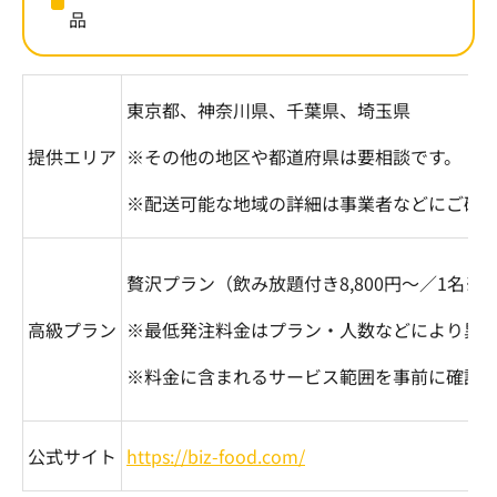
品
東京都、神奈川県、千葉県、埼玉県
提供エリア
※その他の地区や都道府県は要相談です。
※配送可能な地域の詳細は事業者などにご確
贅沢プラン（飲み放題付き
8,800
円～／
1
名※
1
高級プラン
※最低発注料金はプラン・人数などにより異
※料金に含まれるサービス範囲を事前に確認
公式サイト
https://biz-food.com/