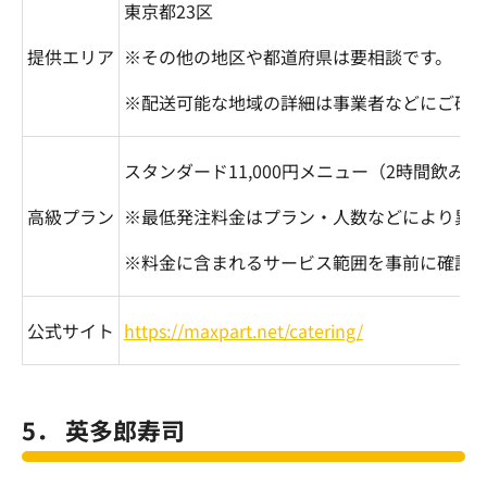
東京都
23
区
提供エリア
※その他の地区や都道府県は要相談です。
※配送可能な地域の詳細は事業者などにご確
スタンダード
11,000
円メニュー（
2
時間飲み放
高級プラン
※最低発注料金はプラン・人数などにより異
※料金に含まれるサービス範囲を事前に確認
公式サイト
https://maxpart.net/catering/
5． 英多郎寿司