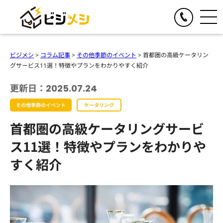
閉じる
TOGGLE
リアルイベント
ビジメシ
>
コラム記事
>
その他季節のイベント
>
首都圏の高級ケータリン
人気の提供サービス
グサービス11選！特徴やプランをわかりやすく紹介
TOGGLE
オンラインイベント
オール社員感謝祭
更新日：2025.07.24
人気の提供サービス
TOGGLE
お食事の手配
懇親会・社内パーティープロデュース
その他季節のイベント
ケータリング
オンライン格付けバトル
人気の提供サービス
TOGGLE
季節のイベント企画
格付けバトル
首都圏の高級ケータリングサービ
オンラインクイズ&ビンゴ大会
クイズ&ビンゴ大会
ビジメシケータリング
人気の提供サービス
導入事例
オンラインゴチバトル
ス11選！特徴やプランをわかりや
ゴチバトル
ビジメシオードブル
オンライン社内イベントプロデュース
春のイベント企画
すく紹介
よくある質問
キングオブラスベガス
ビジメシランチボックス
夏のイベント企画
チームビルディングBBQ
オンラインフードデリバリー
会社概要
秋のイベント企画
チームビルディングクルーズ
ファミリーイベント企画
周年イベント企画