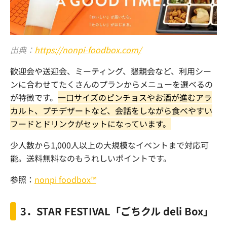
出典：
https://nonpi-foodbox.com/
歓迎会や送迎会、ミーティング、懇親会など、利用シー
ンに合わせてたくさんのプランからメニューを選べるの
が特徴です。
一口サイズのピンチョスやお酒が進むアラ
カルト、プチデザートなど、会話をしながら食べやすい
フードとドリンクがセットになっています。
少人数から
1,000
人以上の大規模なイベントまで対応可
能。送料無料なのもうれしいポイントです。
参照：
nonpi foodbox™
3
．
STAR FESTIVAL
「ごちクル
deli Box
」