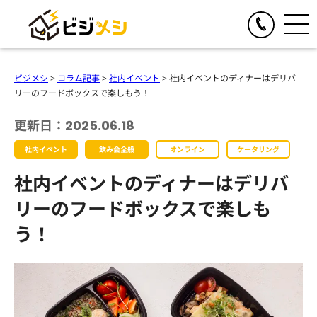
閉じる
TOGGLE
リアルイベント
ビジメシ
>
コラム記事
>
社内イベント
>
社内イベントのディナーはデリバ
人気の提供サービス
リーのフードボックスで楽しもう！
TOGGLE
オンラインイベント
オール社員感謝祭
更新日：2025.06.18
人気の提供サービス
TOGGLE
お食事の手配
懇親会・社内パーティープロデュース
社内イベント
飲み会全般
オンライン
ケータリング
オンライン格付けバトル
人気の提供サービス
TOGGLE
季節のイベント企画
格付けバトル
社内イベントのディナーはデリバ
オンラインクイズ&ビンゴ大会
クイズ&ビンゴ大会
ビジメシケータリング
人気の提供サービス
導入事例
オンラインゴチバトル
リーのフードボックスで楽しも
ゴチバトル
ビジメシオードブル
オンライン社内イベントプロデュース
春のイベント企画
う！
よくある質問
キングオブラスベガス
ビジメシランチボックス
夏のイベント企画
チームビルディングBBQ
オンラインフードデリバリー
会社概要
秋のイベント企画
チームビルディングクルーズ
ファミリーイベント企画
周年イベント企画