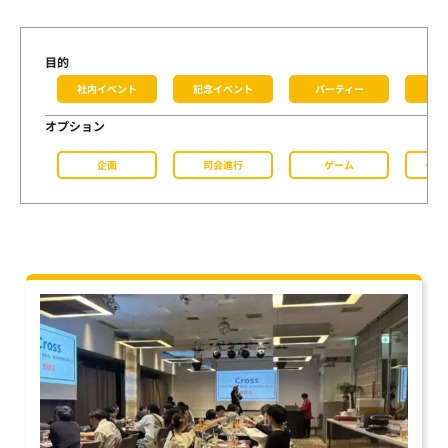
まずは内容を見たい
資料をダウンロードする
社員交流イベント企画
企業パーティプロデュース
目的
一度話を聞いてみたい
無料で相談する
社内イベント
記念イベント
パーティー
会
閉じる
オプション
企画
司会進行
ゲーム
ケー