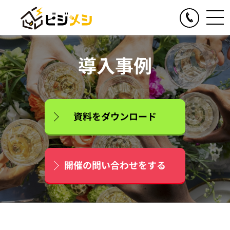
閉じる
TOGGLE
リアルイベント
導入事例
人気の提供サービス
TOGGLE
オンラインイベント
オール社員感謝祭
人気の提供サービス
TOGGLE
お食事の手配
懇親会・社内パーティープロデュース
オンライン格付けバトル
資料をダウンロード
人気の提供サービス
TOGGLE
季節のイベント企画
格付けバトル
オンラインクイズ&ビンゴ大会
クイズ&ビンゴ大会
ビジメシケータリング
人気の提供サービス
導入事例
オンラインゴチバトル
ゴチバトル
ビジメシオードブル
オンライン社内イベントプロデュース
春のイベント企画
開催の問い合わせをする
よくある質問
キングオブラスベガス
ビジメシランチボックス
夏のイベント企画
チームビルディングBBQ
オンラインフードデリバリー
会社概要
秋のイベント企画
チームビルディングクルーズ
ファミリーイベント企画
周年イベント企画