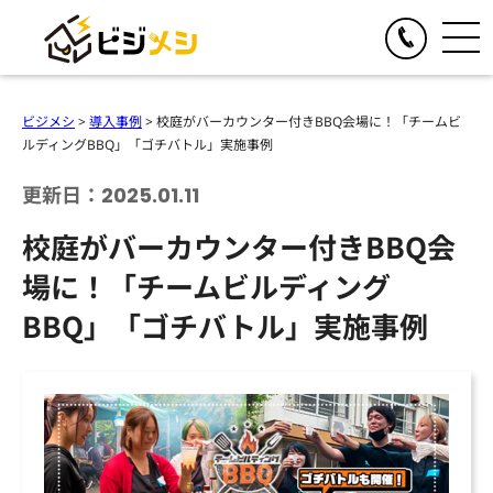
閉じる
TOGGLE
リアルイベント
ビジメシ
>
導入事例
>
校庭がバーカウンター付きBBQ会場に！「チームビ
人気の提供サービス
ルディングBBQ」「ゴチバトル」実施事例
TOGGLE
オンラインイベント
オール社員感謝祭
更新日：2025.01.11
人気の提供サービス
TOGGLE
お食事の手配
懇親会・社内パーティープロデュース
校庭がバーカウンター付きBBQ会
オンライン格付けバトル
人気の提供サービス
TOGGLE
季節のイベント企画
格付けバトル
場に！「チームビルディング
オンラインクイズ&ビンゴ大会
クイズ&ビンゴ大会
ビジメシケータリング
人気の提供サービス
導入事例
オンラインゴチバトル
BBQ」「ゴチバトル」実施事例
ゴチバトル
ビジメシオードブル
オンライン社内イベントプロデュース
春のイベント企画
よくある質問
キングオブラスベガス
ビジメシランチボックス
夏のイベント企画
チームビルディングBBQ
オンラインフードデリバリー
会社概要
秋のイベント企画
チームビルディングクルーズ
ファミリーイベント企画
周年イベント企画