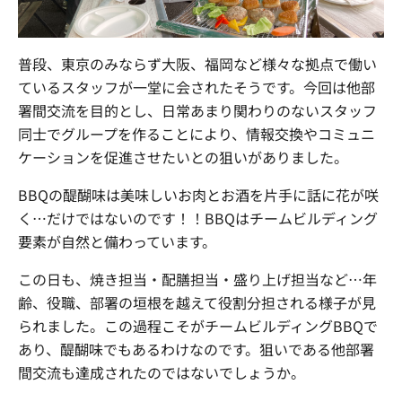
普段、東京のみならず大阪、福岡など様々な拠点で働い
ているスタッフが一堂に会されたそうです。今回は他部
署間交流を目的とし、日常あまり関わりのないスタッフ
同士でグループを作ることにより、情報交換やコミュニ
ケーションを促進させたいとの狙いがありました。
BBQの醍醐味は美味しいお肉とお酒を片手に話に花が咲
く…だけではないのです！！
BBQはチームビルディング
要素が自然と備わっています。
この日も、焼き担当・配膳担当・盛り上げ担当など…年
齢、役職、部署の垣根を越えて役割分担される様子が見
られました。
この過程こそがチームビルディングBBQで
あり、醍醐味でもあるわけなのです。狙いである他部署
間交流も達成されたのではないでしょうか。