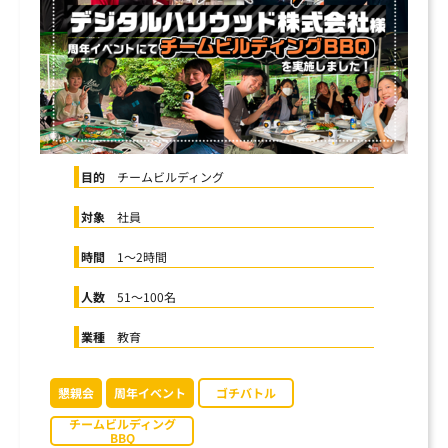
まずは内容を見たい
資料をダウンロードする
社員交流イベント企画
企業パーティプロデュース
一度話を聞いてみたい
無料で相談する
閉じる
目的
チームビルディング
対象
社員
時間
1〜2時間
人数
51〜100名
業種
教育
懇親会
周年イベント
ゴチバトル
チームビルディング
BBQ