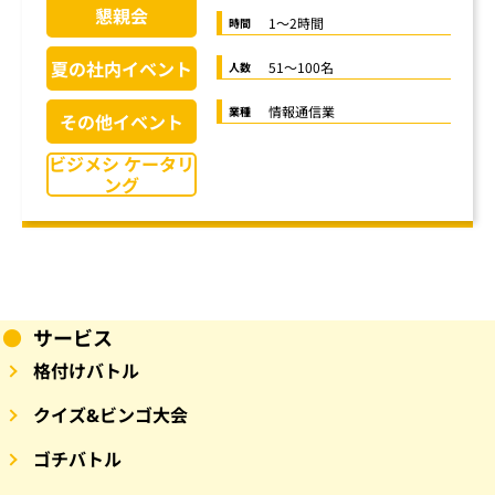
懇親会
1〜2時間
時間
夏の社内イベント
51〜100名
人数
情報通信業
業種
その他イベント
ビジメシ ケータリ
ング
サービス
格付けバトル
クイズ&ビンゴ大会
ゴチバトル