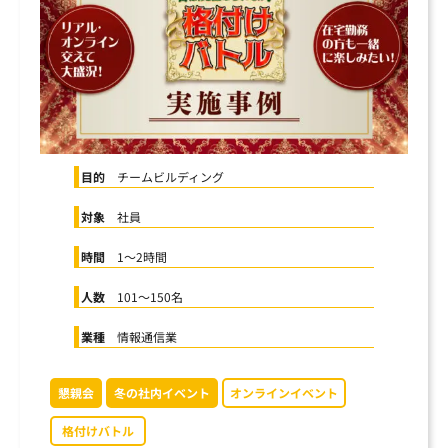
まずは内容を見たい
資料をダウンロードする
社員交流イベント企画
企業パーティプロデュース
一度話を聞いてみたい
無料で相談する
閉じる
目的
チームビルディング
対象
社員
時間
1〜2時間
人数
101〜150名
業種
情報通信業
懇親会
冬の社内イベント
オンラインイベント
格付けバトル