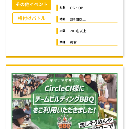
その他イベント
OG・OB
対象
格付けバトル
3時間以上
時間
201名以上
人数
教育
業種