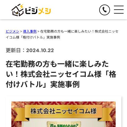
閉じる
TOGGLE
リアルイベント
ビジメシ
>
導入事例
>
在宅勤務の方も一緒に楽しみたい！株式会社ニッセ
人気の提供サービス
イコム様「格付けバトル」実施事例
TOGGLE
オンラインイベント
オール社員感謝祭
更新日：2024.10.22
人気の提供サービス
TOGGLE
お食事の手配
懇親会・社内パーティープロデュース
在宅勤務の方も一緒に楽しみた
オンライン格付けバトル
人気の提供サービス
TOGGLE
季節のイベント企画
格付けバトル
い！株式会社ニッセイコム様「格
オンラインクイズ&ビンゴ大会
クイズ&ビンゴ大会
ビジメシケータリング
人気の提供サービス
導入事例
オンラインゴチバトル
付けバトル」実施事例
ゴチバトル
ビジメシオードブル
オンライン社内イベントプロデュース
春のイベント企画
よくある質問
キングオブラスベガス
ビジメシランチボックス
夏のイベント企画
チームビルディングBBQ
オンラインフードデリバリー
会社概要
秋のイベント企画
チームビルディングクルーズ
ファミリーイベント企画
周年イベント企画