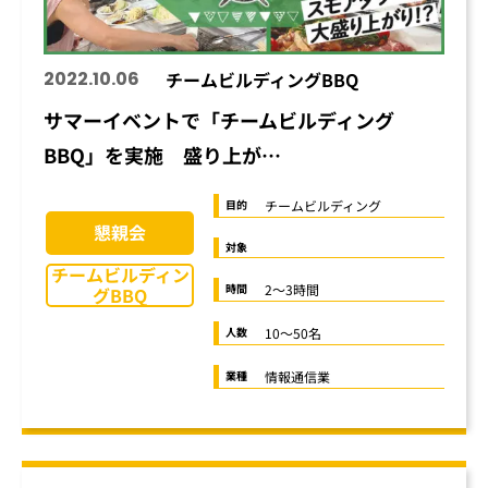
2022.10.06
チームビルディングBBQ
サマーイベントで「チームビルディング
BBQ」を実施 盛り上が…
チームビルディング
目的
懇親会
対象
チームビルディン
2〜3時間
時間
グBBQ
10〜50名
人数
情報通信業
業種