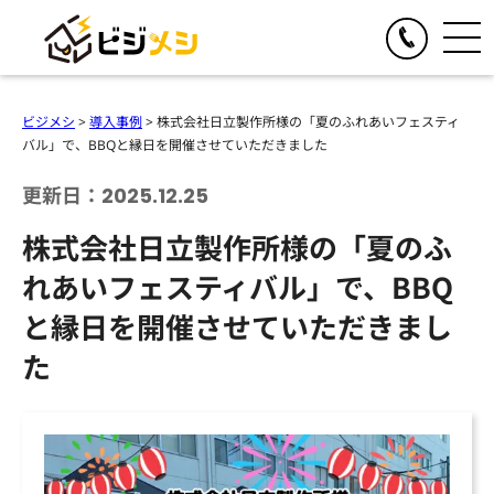
閉じる
TOGGLE
リアルイベント
ビジメシ
>
導入事例
>
株式会社日立製作所様の「夏のふれあいフェスティ
人気の提供サービス
バル」で、BBQと縁日を開催させていただきました
TOGGLE
オンラインイベント
オール社員感謝祭
更新日：2025.12.25
人気の提供サービス
TOGGLE
お食事の手配
懇親会・社内パーティープロデュース
株式会社日立製作所様の「夏のふ
オンライン格付けバトル
人気の提供サービス
TOGGLE
季節のイベント企画
格付けバトル
れあいフェスティバル」で、BBQ
オンラインクイズ&ビンゴ大会
クイズ&ビンゴ大会
ビジメシケータリング
人気の提供サービス
導入事例
オンラインゴチバトル
と縁日を開催させていただきまし
ゴチバトル
ビジメシオードブル
オンライン社内イベントプロデュース
春のイベント企画
た
よくある質問
キングオブラスベガス
ビジメシランチボックス
夏のイベント企画
チームビルディングBBQ
オンラインフードデリバリー
会社概要
秋のイベント企画
チームビルディングクルーズ
ファミリーイベント企画
周年イベント企画