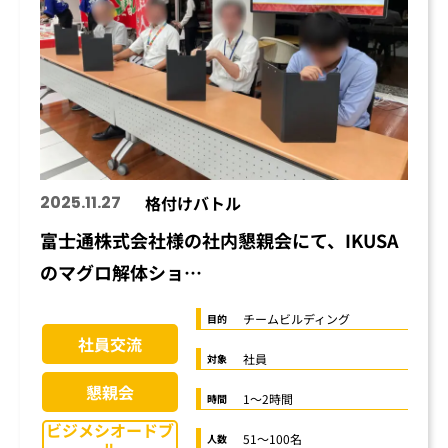
2025.11.27
格付けバトル
富士通株式会社様の社内懇親会にて、IKUSA
のマグロ解体ショ…
チームビルディング
目的
社員交流
社員
対象
懇親会
1〜2時間
時間
ビジメシオードブ
51〜100名
人数