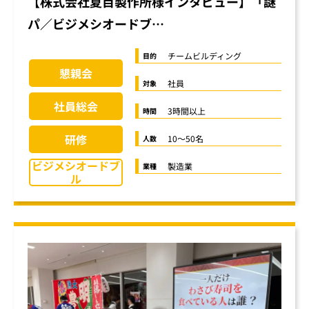
【株式会社夏目製作所様インタビュー】「謎
パ／ビジメシオードブ…
チームビルディング
目的
懇親会
社員
対象
社員総会
3時間以上
時間
研修
10〜50名
人数
ビジメシオードブ
製造業
業種
ル