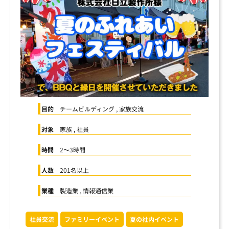
まずは内容を見たい
資料をダウンロードする
社員交流イベント企画
企業パーティプロデュース
一度話を聞いてみたい
無料で相談する
閉じる
目的
チームビルディング , 家族交流
対象
家族 , 社員
時間
2〜3時間
人数
201名以上
業種
製造業 , 情報通信業
社員交流
ファミリーイベント
夏の社内イベント