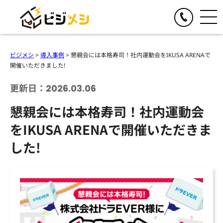
閉じる
TOGGLE
リアルイベント
ビジメシ
>
導入事例
>
懇親会には本格寿司！社内運動会をIKUSA ARENAで
人気の提供サービス
開催いただきました!
TOGGLE
オンラインイベント
オール社員感謝祭
更新日：2026.03.06
人気の提供サービス
TOGGLE
お食事の手配
懇親会・社内パーティープロデュース
懇親会には本格寿司！社内運動会
オンライン格付けバトル
人気の提供サービス
TOGGLE
季節のイベント企画
格付けバトル
をIKUSA ARENAで開催いただきま
オンラインクイズ&ビンゴ大会
クイズ&ビンゴ大会
ビジメシケータリング
人気の提供サービス
導入事例
オンラインゴチバトル
した!
ゴチバトル
ビジメシオードブル
オンライン社内イベントプロデュース
春のイベント企画
よくある質問
キングオブラスベガス
ビジメシランチボックス
夏のイベント企画
チームビルディングBBQ
オンラインフードデリバリー
会社概要
秋のイベント企画
チームビルディングクルーズ
ファミリーイベント企画
周年イベント企画