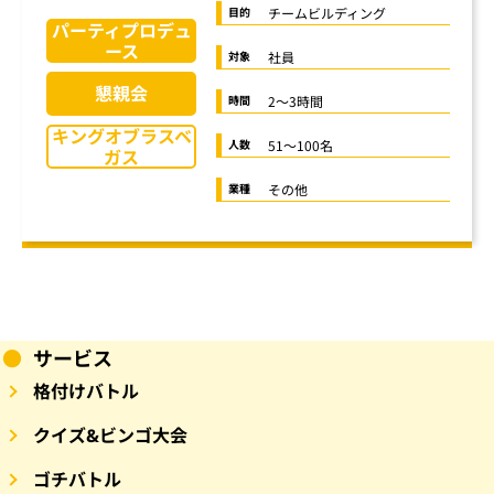
チームビルディング
目的
パーティプロデュ
ース
社員
対象
懇親会
2〜3時間
時間
キングオブラスベ
51〜100名
人数
ガス
その他
業種
サービス
格付けバトル
クイズ&ビンゴ大会
ゴチバトル