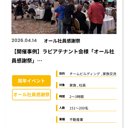
2026.04.14
オール社員感謝祭
【開催事例】ラピアテナント会様「オール社
員感謝祭」…
チームビルディング , 家族交流
目的
周年イベント
家族 , 社員
対象
オール社員感謝祭
2〜3時間
時間
151〜200名
人数
不動産業
業種