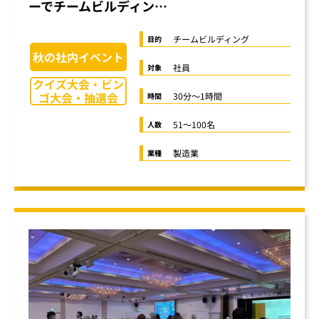
ーでチームビルディン…
チームビルディング
目的
秋の社内イベント
社員
対象
クイズ大会・ビン
ゴ大会・抽選会
30分〜1時間
時間
51〜100名
人数
製造業
業種