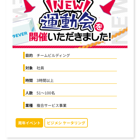
まずは内容を見たい
資料をダウンロードする
社員交流イベント企画
企業パーティプロデュース
一度話を聞いてみたい
無料で相談する
閉じる
目的
チームビルディング
対象
社員
時間
3時間以上
人数
51〜100名
業種
複合サービス事業
周年イベント
ビジメシ ケータリング