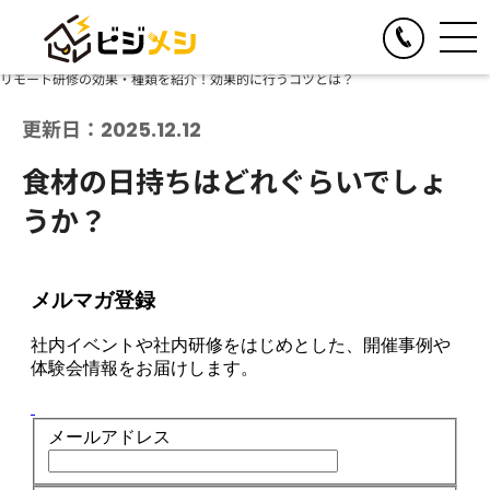
HOME
ブログ
リモート研修の効果・種類を紹介！効果的に行うコツとは？
閉じる
TOGGLE
リアルイベント
更新日：2025.12.12
人気の提供サービス
TOGGLE
オンラインイベント
食材の日持ちはどれぐらいでしょ
オール社員感謝祭
人気の提供サービス
TOGGLE
お食事の手配
うか？
懇親会・社内パーティープロデュース
オンライン格付けバトル
人気の提供サービス
TOGGLE
季節のイベント企画
格付けバトル
オンラインクイズ&ビンゴ大会
クイズ&ビンゴ大会
ビジメシケータリング
人気の提供サービス
導入事例
オンラインゴチバトル
ゴチバトル
ビジメシオードブル
オンライン社内イベントプロデュース
春のイベント企画
よくある質問
キングオブラスベガス
ビジメシランチボックス
夏のイベント企画
チームビルディングBBQ
オンラインフードデリバリー
会社概要
秋のイベント企画
チームビルディングクルーズ
ファミリーイベント企画
周年イベント企画