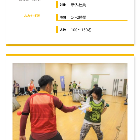
新入社員
対象
オンライン懇親会
おみやげ謎
1～2時間
時間
100～150名
人数